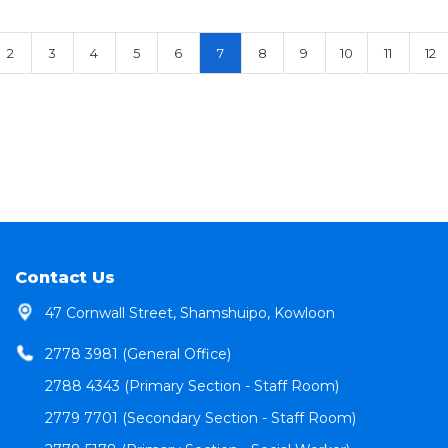
2
3
4
5
6
7
8
9
10
11
12
Contact Us
47 Cornwall Street, Shamshuipo, Kowloon
2778 3981 (General Office)
2788 4343 (Primary Section - Staff Room)
2779 7701 (Secondary Section - Staff Room)