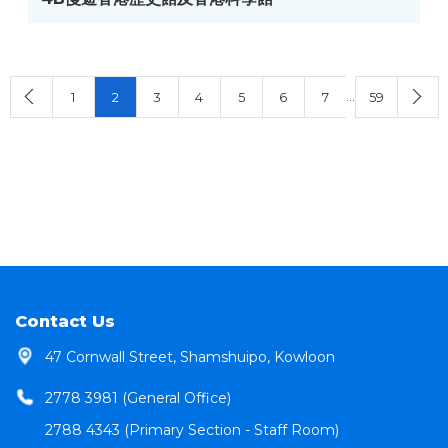
…
1
2
3
4
5
6
7
59
Contact Us
47 Cornwall Street, Shamshuipo, Kowloon
2778 3981 (General Office)
2788 4343 (Primary Section - Staff Room)