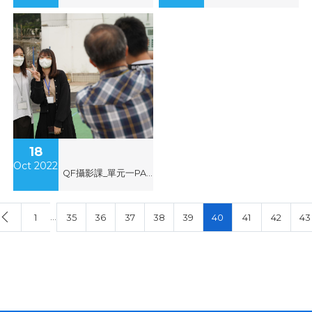
18
Oct 2022
QF攝影課_單元一PASM模式練習(郭港發)
…
1
35
36
37
38
39
40
41
42
43