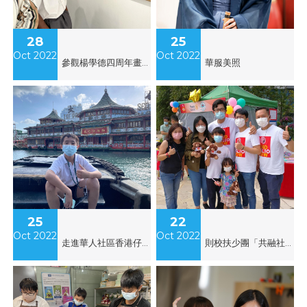
28
25
Oct 2022
Oct 2022
參觀楊學德四周年畫展《今天不唱情歌》
華服美照
25
22
Oct 2022
Oct 2022
走進華人社區香港仔避風塘體驗遊
則校扶少團「共融社會 根除小兒麻痺 2022」 義工服務