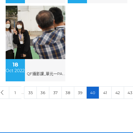
18
Oct 2022
QF攝影課_單元一PASM模式練習(郭港發)
…
1
35
36
37
38
39
40
41
42
43