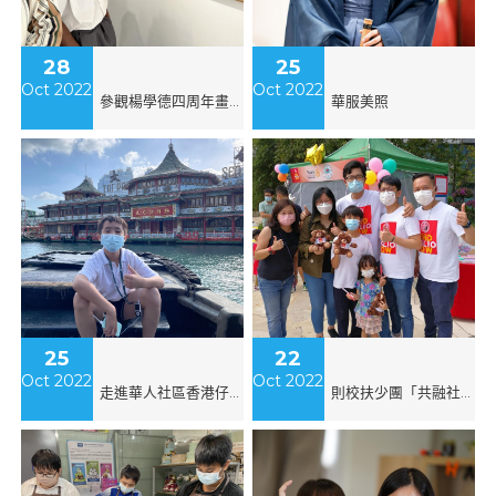
28
25
Oct 2022
Oct 2022
參觀楊學德四周年畫展《今天不唱情歌》
華服美照
25
22
Oct 2022
Oct 2022
走進華人社區香港仔避風塘體驗遊
則校扶少團「共融社會 根除小兒麻痺 2022」 義工服務