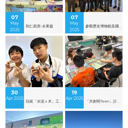
07
07
May
May
則仁廚房-水果篇
參觀歷史博物館及國家安全展覽
2025
2025
30
19
Apr 2025
Apr 2025
玩柅「水泥 x 木」工作坊(一)
「共創明Teen」計劃 - 基礎訓練課程