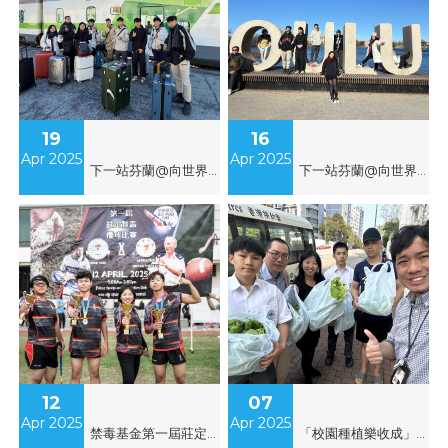
19
16
Apr 2025
Apr 2025
下一站芬蘭@向世界出發_交流團
下一站芬蘭@向世界出發_交流團_簡介會
12
07
Apr 2025
Apr 2025
禁毒基金第一屆莊定賢盃欖球比賽
「校園種植樂收成」生菜送贈活動