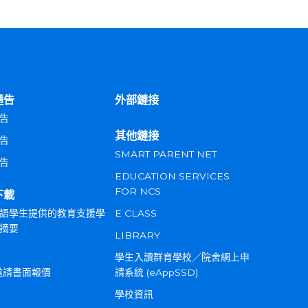
通告
外部鏈接
告
其他鏈接
告
SMART PARENT NET
告
EDUCATION SERVICES
FOR NCS
下載
語學生提供的教育支援學
E CLASS
摘要
LIBRARY
學生入讀群育學校／院舍網上申
邀請書面報價
請系統 (eAppSSD)
學校資訊