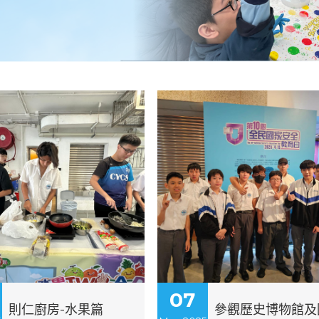
07
則仁廚房-水果篇