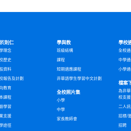
於則仁
學與教
學校
學理念
班級結構
全校通
校歷史
課程
中學通
般資料
短期適應課程
小學通
校報告及計劃
非華語學生學習中文計劃
檔案
向教育
為非華
全校照片集
本課程
校支援
小學
驗學習
二人訊
中學
業支援
招標/
家長教師會
學途徑
招聘