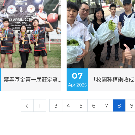
07
禁毒基金第一屆莊定賢盃欖球比賽
Apr 2025
…
1
3
4
5
6
7
8
9