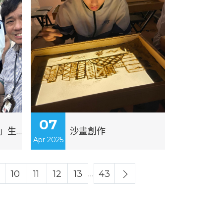
07
「校園種植樂收成」生菜送贈活動
沙畫創作
Apr 2025
…
10
11
12
13
43