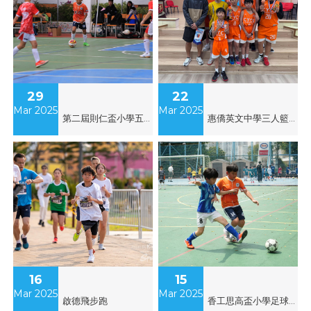
29
22
Mar 2025
Mar 2025
第二屆則仁盃小學五人足球邀請賽
惠僑英文中學三人籃球錦標賽
16
15
Mar 2025
Mar 2025
啟德飛步跑
香工思高盃小學足球邀請賽