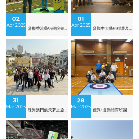
02
01
Apr 2025
Apr 2025
參觀香港藝術學院畫廊展覽《Teresia》及 中西區海濱長廊藝術裝置
參觀中大藝術聯展及QF攝影實習
31
28
Mar 2025
Mar 2025
珠海澳門航天夢之旅交流團
優異! 凝動體育班團