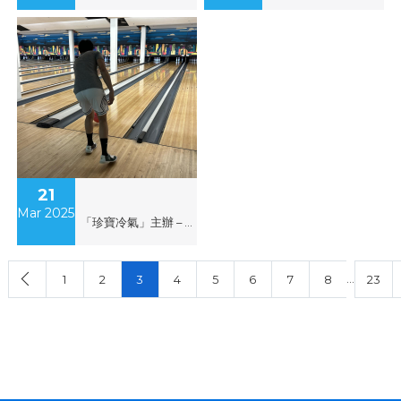
21
Mar 2025
「珍寶冷氣」主辦 – 青少年保齡球訓練班( 第二階段)
…
1
2
3
4
5
6
7
8
23