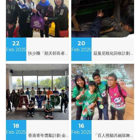
22
20
Feb 2025
Feb 2025
扶少團「順天邨長者服務啟動禮」
茲曼尼梳化回收計劃開幕典禮
18
16
Feb 2025
Feb 2025
香港青年獎勵計劃 金章級野外鍛鍊科
「百人熊貓共融鼓舞SDGs創世紀」義工服務