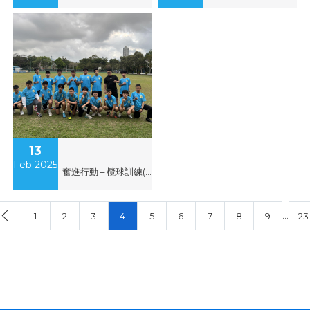
13
Feb 2025
奮進行動 – 欖球訓練(第2階段)
…
1
2
3
4
5
6
7
8
9
23