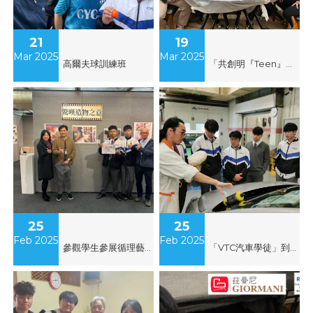
21
19
Mar 2025
Mar 2025
高爾夫球訓練班
「共創明『Teen』計劃」學員友師聚會
25
25
Feb 2025
Feb 2025
參觀學生參展循理藝術節The Here And Now 攝影展覽
「VTC汽車學徒」到「BMW寶馬工程師」參觀及體驗活動