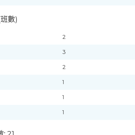
(班數)
2
3
2
1
1
1
: 21