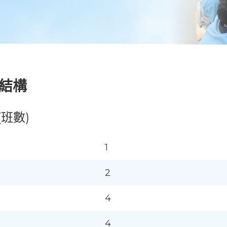
結構
(班數)
1
2
4
4