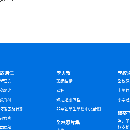
於則仁
學與教
學校
學理念
班級結構
全校通
校歷史
課程
中學通
般資料
短期適應課程
小學通
校報告及計劃
非華語學生學習中文計劃
檔案
向教育
為非華
全校照片集
本課程
校支援