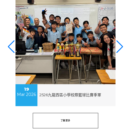
19
Mar 2026
De
2526九龍西區小學校際籃球比賽季軍
了解更多