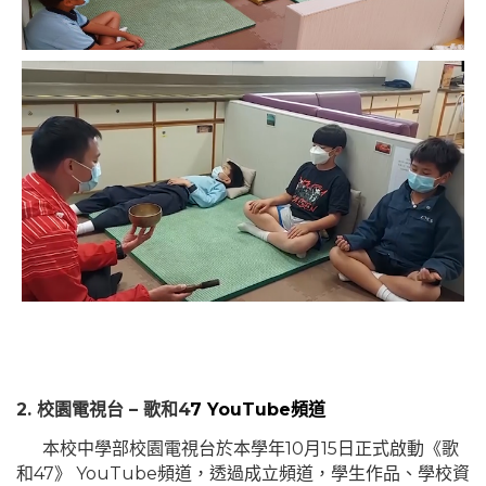
2.
校園電視台
–
歌和
4
7 You
T
ube頻道
本校
中學部
校園電視台於本學年1
0
月
15
日正式啟動《歌
和4
7
》
You
T
ube頻道，
透過成立頻道，學生作品、學校資