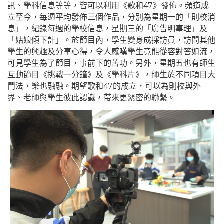
訊、學科信息等等，皆可以利用《歌和
47
》發佈。頻道成
立至今，每週平均發佈三個作品，分別為星期一的「則校消
息」，紀錄每週的學校信息，星期三的「廣告明事理」及
「姑娘傾下計」。於節目內，學生變身成採訪員，訪問其他
學生的興趣及分享心得，令人感嘆學生竟能從容對答如流，
可見學生為了節目，事前下的苦功。另外，星期五也有師生
互動節目《挑戰一分鐘》及《學科片
》
，師生於不同項目大
鬥法，樂也融融。期望歌和4
7
的成立，可以為則校與外
界、老師與學生彼此認識，帶來更緊密的聯繫。