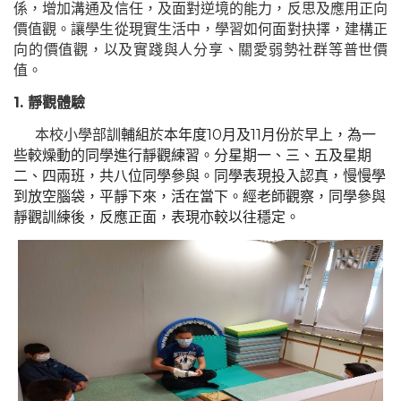
係，增加溝通及信任，及面對逆境的能力，反思及應用正向
價值觀。讓學生從現實生活中，學習如何面對抉擇，建構正
向的價值觀，以及實踐與人分享、關愛弱勢社群等普世價
值。
1.
靜觀
體驗
本校
小學部
訓輔組於本年度10月及11月份於早上，為一
些較燥動的同學進行靜觀練習。分星期一
、
三
、
五及星期
二
、
四兩班，共八位同學參與。同學表現投入認真，慢慢學
到放空腦袋，平靜下來，活在當下。經老師觀察，同學參與
靜觀訓練後，反應正面，表現亦較以往穩定
。