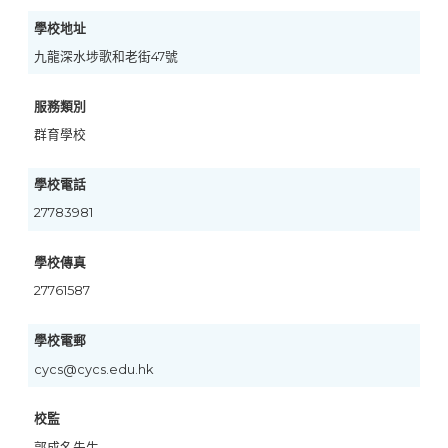
學校地址
九龍深水埗歌和老街47號
服務類別
群育學校
學校電話
27783981
學校傳真
27761587
學校電郵
cycs@cycs.edu.hk
校監
郭成名先生