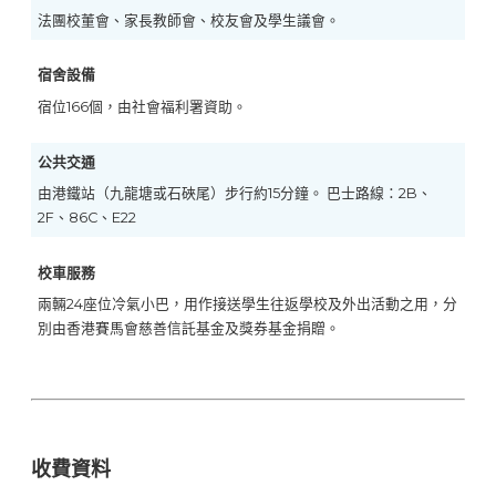
法團校董會、家長教師會、校友會及學生議會。
宿舍設備
宿位166個，由社會福利署資助。
公共交通
由港鐵站（九龍塘或石硤尾）步行約15分鐘。 巴士路線：2B、
2F、86C、E22
校車服務
兩輛24座位冷氣小巴，用作接送學生往返學校及外出活動之用，分
別由香港賽馬會慈善信託基金及獎券基金捐贈。
收費資料