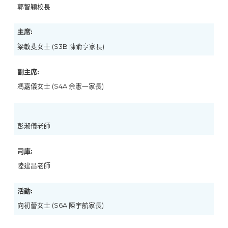
郭智穎校長
主席:
梁敏斐女士 (S3B 陳俞亨家長)
副主席:
馮嘉儀女士 (S4A 余憲一家長)
彭淑儀老師
司庫:
陸建昌老師
活動:
向初蕾女士 (S6A 陳宇航家長)