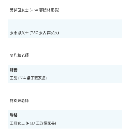
葉詠茵女士 (P6A 麥煦林家長)
張惠恩女士 (P5C 張古霖家長)
吳均和老師
總務:
王甜 (S1A 梁子豪家長)
施錦輝老師
聯絡:
王珊女士 (P6D 王政權家長)