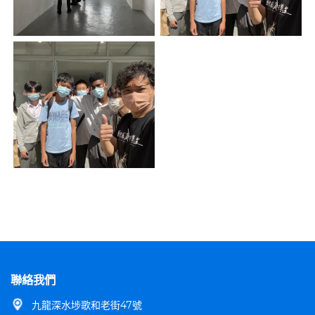
聯絡我們
九龍深水埗歌和老街47號