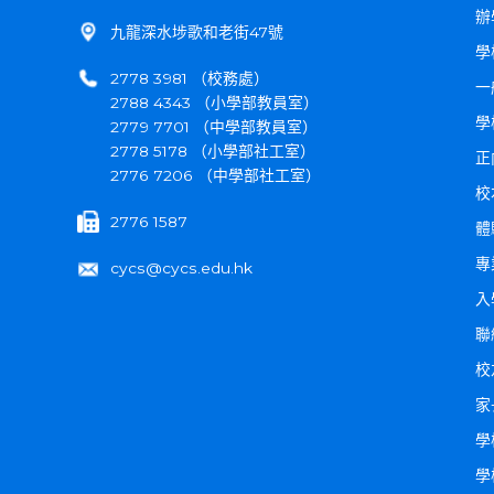
辦
九龍深水埗歌和老街47號
學
2778 3981 （校務處）
一
2788 4343 （小學部教員室）
學
2779 7701 （中學部教員室）
2778 5178 （小學部社工室）
正
2776 7206 （中學部社工室）
校
2776 1587
體
專
cycs@cycs.edu.hk
入
聯
校
家
學
學