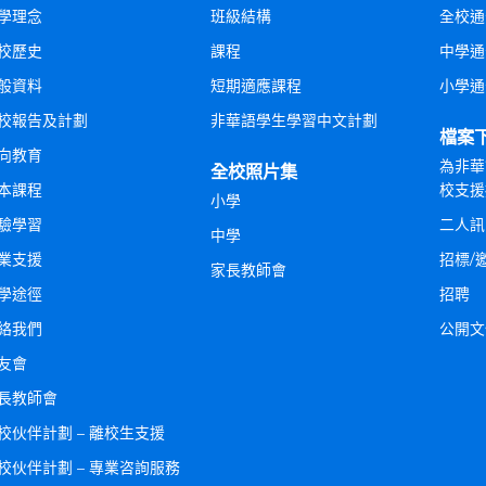
學理念
班級結構
全校通
校歷史
課程
中學通
般資料
短期適應課程
小學通
校報告及計劃
非華語學生學習中文計劃
檔案
向教育
為非華
全校照片集
本課程
校支援
小學
驗學習
二人訊
中學
業支援
招標/
家長教師會
學途徑
招聘
絡我們
公開文
友會
長教師會
校伙伴計劃 – 離校生支援
校伙伴計劃 – 專業咨詢服務