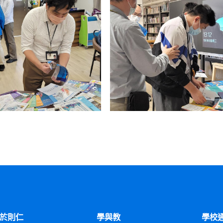
於則仁
學與教
學校