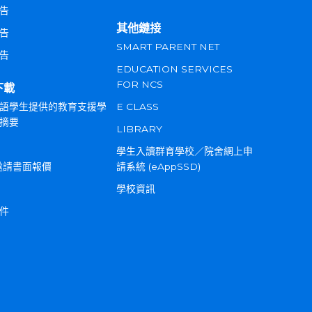
告
其他鏈接
告
SMART PARENT NET
告
EDUCATION SERVICES
FOR NCS
下載
語學生提供的教育支援學
E CLASS
摘要
LIBRARY
學生入讀群育學校／院舍網上申
邀請書面報價
請系統 (eAppSSD)
學校資訊
件