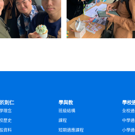
於則仁
學與教
學校
學理念
班級結構
全校通
校歷史
課程
中學通
般資料
短期適應課程
小學通