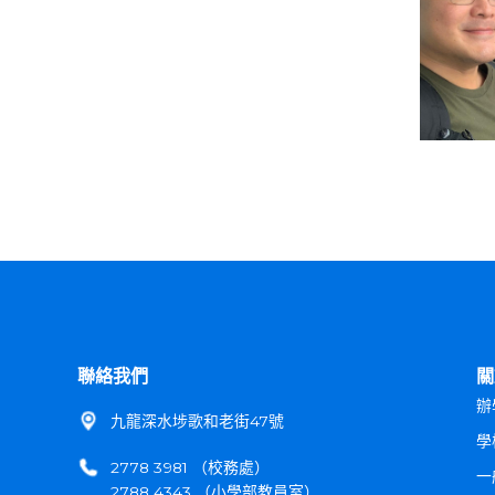
聯絡我們
關
辦
九龍深水埗歌和老街47號
學
2778 3981 （校務處）
一
2788 4343 （小學部教員室）