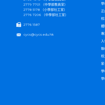
學
2779 7701 （中學部教員室）
2778 5178 （小學部社工室）
正
2776 7206 （中學部社工室）
校
2776 1587
體
專
cycs@cycs.edu.hk
入
聯
校
家
學
學