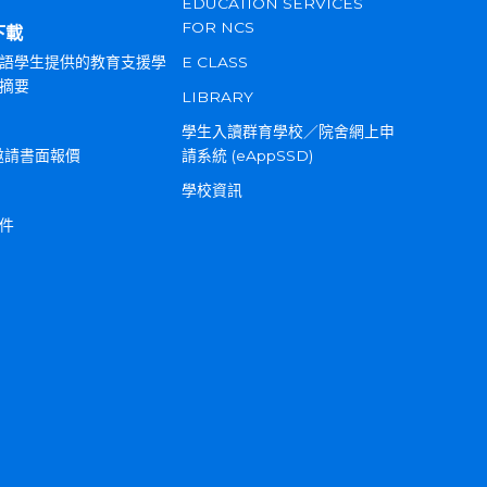
EDUCATION SERVICES
FOR NCS
下載
語學生提供的教育支援學
E CLASS
摘要
LIBRARY
學生入讀群育學校／院舍網上申
邀請書面報價
請系統 (eAppSSD)
學校資訊
件