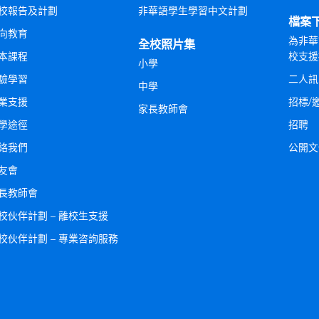
校報告及計劃
非華語學生學習中文計劃
檔案
向教育
為非華
全校照片集
本課程
校支援
小學
驗學習
二人訊
中學
業支援
招標/
家長教師會
學途徑
招聘
絡我們
公開文
友會
長教師會
校伙伴計劃 – 離校生支援
校伙伴計劃 – 專業咨詢服務