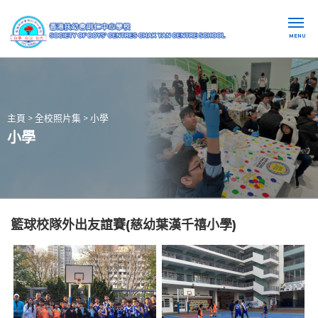
MENU
主頁
>
全校照片集
>
小學
小學
籃球校隊外出友誼賽(慈幼葉漢千禧小學)