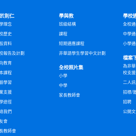
於則仁
學與教
學校
學理念
班級結構
全校通
校歷史
課程
中學通
般資料
短期適應課程
小學通
校報告及計劃
非華語學生學習中文計劃
檔案
向教育
為非華
全校照片集
本課程
校支援
小學
驗學習
二人訊
中學
業支援
招標/
家長教師會
學途徑
招聘
絡我們
公開文
友會
長教師會