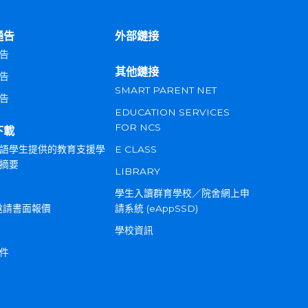
通告
外部鏈接
告
其他鏈接
告
SMART PARENT NET
告
EDUCATION SERVICES
FOR NCS
下載
語學生提供的教育支援學
E CLASS
摘要
LIBRARY
學生入讀群育學校／院舍網上申
邀請書面報價
請系統 (eAppSSD)
學校資訊
件