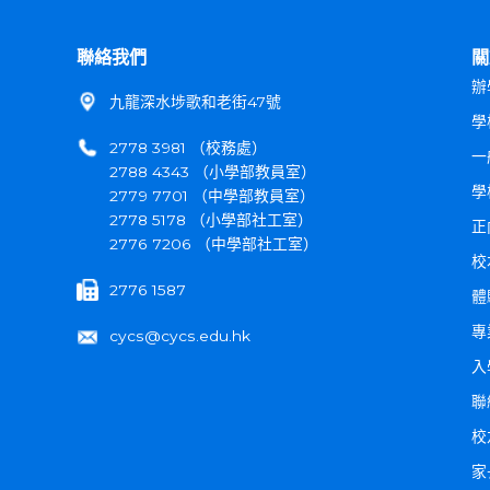
聯絡我們
關
辦
九龍深水埗歌和老街47號
學
2778 3981 （校務處）
一
2788 4343 （小學部教員室）
學
2779 7701 （中學部教員室）
2778 5178 （小學部社工室）
正
2776 7206 （中學部社工室）
校
2776 1587
體
專
cycs@cycs.edu.hk
入
聯
校
家