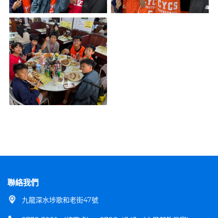
聯絡我們
九龍深水埗歌和老街47號