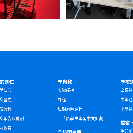
於則仁
學與教
學校
學理念
班級結構
全校通
校歷史
課程
中學通
般資料
短期適應課程
小學通
校報告及計劃
非華語學生學習中文計劃
檔案
向教育
為非華
全校照片集