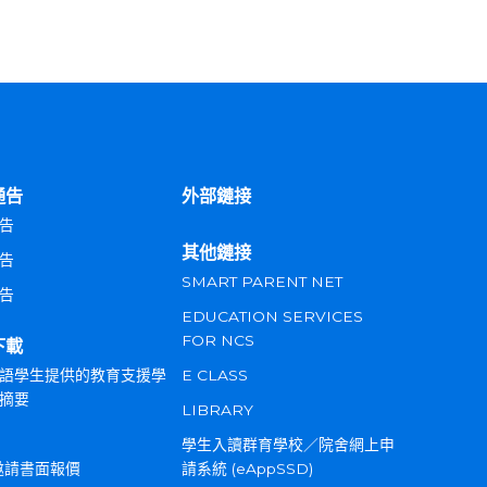
通告
外部鏈接
告
其他鏈接
告
SMART PARENT NET
告
EDUCATION SERVICES
FOR NCS
下載
語學生提供的教育支援學
E CLASS
摘要
LIBRARY
學生入讀群育學校／院舍網上申
邀請書面報價
請系統 (eAppSSD)