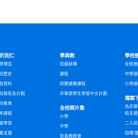
於則仁
學與教
學校
學理念
班級結構
全校通
校歷史
課程
中學通
般資料
短期適應課程
小學通
校報告及計劃
非華語學生學習中文計劃
檔案
向教育
為非華
全校照片集
本課程
校支援
小學
驗學習
二人訊
中學
業支援
招標/
家長教師會