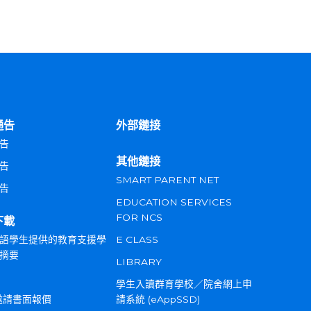
通告
外部鏈接
告
其他鏈接
告
SMART PARENT NET
告
EDUCATION SERVICES
FOR NCS
下載
語學生提供的教育支援學
E CLASS
摘要
LIBRARY
學生入讀群育學校／院舍網上申
邀請書面報價
請系統 (eAppSSD)