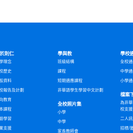
於則仁
學與教
學校
學理念
班級結構
全校通
校歷史
課程
中學通
般資料
短期適應課程
小學通
校報告及計劃
非華語學生學習中文計劃
檔案
向教育
為非華
全校照片集
本課程
校支援
小學
驗學習
二人訊
中學
業支援
招標/
家長教師會