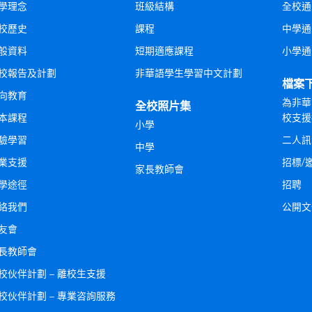
學理念
班級結構
全校通
校歷史
課程
中學通
般資料
短期適應課程
小學通
校報告及計劃
非華語學生學習中文計劃
檔案
向教育
為非華
全校照片集
本課程
校支援
小學
驗學習
二人訊
中學
業支援
招標/
家長教師會
學途徑
招聘
絡我們
公開文
友會
長教師會
校伙伴計劃 – 離校生支援
校伙伴計劃 – 專業咨詢服務