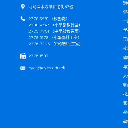
辦
九龍深水埗歌和老街47號
學
2778 3981 （校務處）
一
2788 4343 （小學部教員室）
學
2779 7701 （中學部教員室）
2778 5178 （小學部社工室）
正
2776 7206 （中學部社工室）
校
2776 1587
體
專
cycs@cycs.edu.hk
入
聯
校
家
學
學