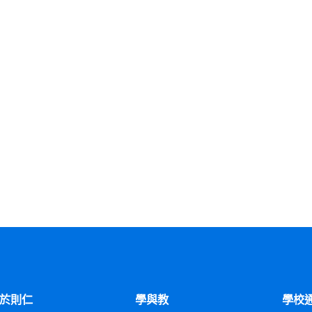
於則仁
學與教
學校