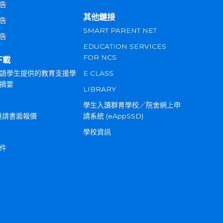
告
其他鏈接
告
SMART PARENT NET
告
EDUCATION SERVICES
FOR NCS
下載
語學生提供的教育支援學
E CLASS
摘要
LIBRARY
學生入讀群育學校／院舍網上申
邀請書面報價
請系統 (eAppSSD)
學校資訊
件