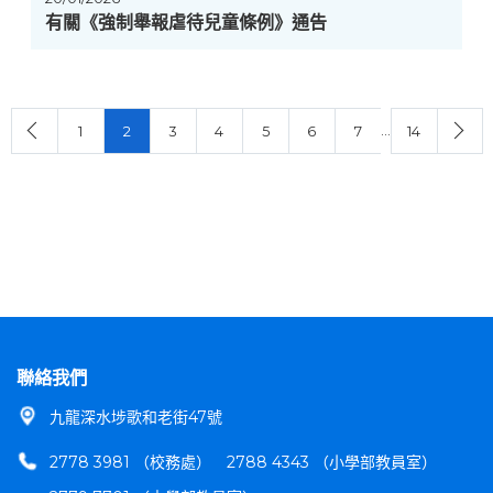
有關《強制舉報虐待兒童條例》通告
…
1
2
3
4
5
6
7
14
聯絡我們
九龍深水埗歌和老街47號
2778 3981 （校務處）
2788 4343 （小學部教員室）