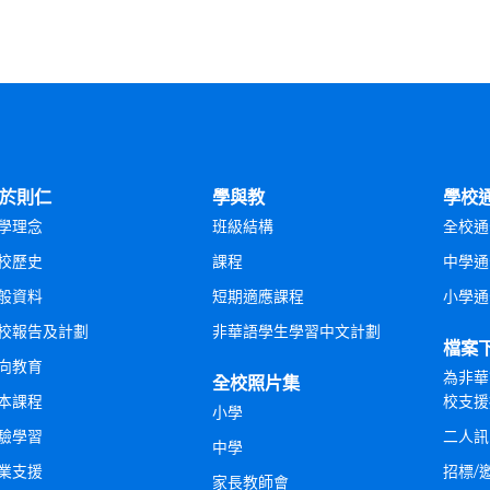
於則仁
學與教
學校
學理念
班級結構
全校通
校歷史
課程
中學通
般資料
短期適應課程
小學通
校報告及計劃
非華語學生學習中文計劃
檔案
向教育
為非華
全校照片集
本課程
校支援
小學
驗學習
二人訊
中學
業支援
招標/
家長教師會