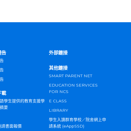
通告
外部鏈接
告
其他鏈接
告
SMART PARENT NET
告
EDUCATION SERVICES
FOR NCS
下載
語學生提供的教育支援學
E CLASS
摘要
LIBRARY
學生入讀群育學校／院舍網上申
邀請書面報價
請系統 (eAppSSD)