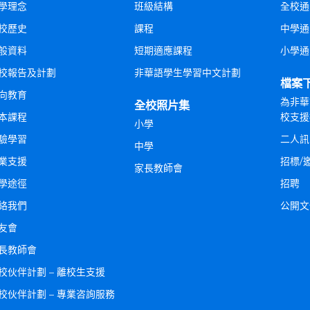
學理念
班級結構
全校通
校歷史
課程
中學通
般資料
短期適應課程
小學通
校報告及計劃
非華語學生學習中文計劃
檔案
向教育
為非華
全校照片集
本課程
校支援
小學
驗學習
二人訊
中學
業支援
招標/
家長教師會
學途徑
招聘
絡我們
公開文
友會
長教師會
校伙伴計劃 – 離校生支援
校伙伴計劃 – 專業咨詢服務