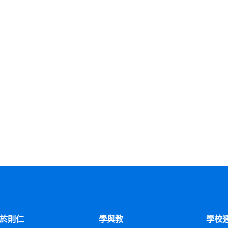
於則仁
學與教
學校