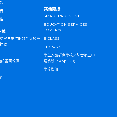
告
其他鏈接
告
SMART PARENT NET
告
EDUCATION SERVICES
FOR NCS
下載
語學生提供的教育支援學
E CLASS
摘要
LIBRARY
學生入讀群育學校／院舍網上申
邀請書面報價
請系統 (eAppSSD)
學校資訊
件