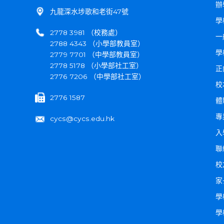
辦
九龍深水埗歌和老街47號
學
2778 3981 （校務處）
一
2788 4343 （小學部教員室）
學
2779 7701 （中學部教員室）
2778 5178 （小學部社工室）
正
2776 7206 （中學部社工室）
校
2776 1587
體
專
cycs@cycs.edu.hk
入
聯
校
家
學
學