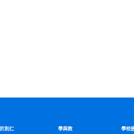
於則仁
學與教
學校