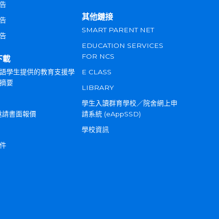
告
其他鏈接
告
SMART PARENT NET
告
EDUCATION SERVICES
FOR NCS
下載
語學生提供的教育支援學
E CLASS
摘要
LIBRARY
學生入讀群育學校／院舍網上申
邀請書面報價
請系統 (eAppSSD)
學校資訊
件