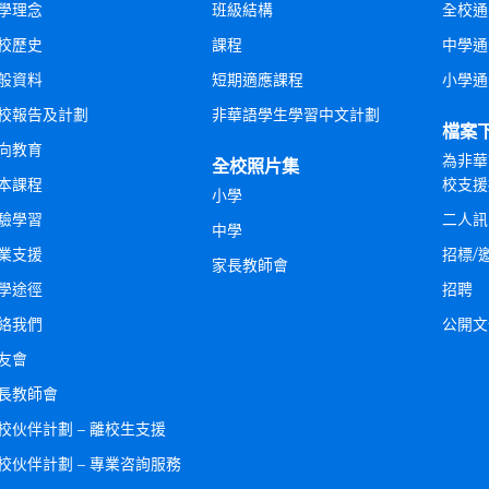
學理念
班級結構
全校通
校歷史
課程
中學通
般資料
短期適應課程
小學通
校報告及計劃
非華語學生學習中文計劃
檔案
向教育
為非華
全校照片集
本課程
校支援
小學
驗學習
二人訊
中學
業支援
招標/
家長教師會
學途徑
招聘
絡我們
公開文
友會
長教師會
校伙伴計劃 – 離校生支援
校伙伴計劃 – 專業咨詢服務