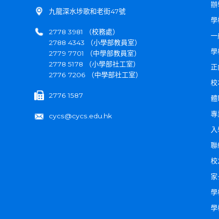
辦
九龍深水埗歌和老街47號
學
2778 3981 （校務處）
一
2788 4343 （小學部教員室）
學
2779 7701 （中學部教員室）
2778 5178 （小學部社工室）
正
2776 7206 （中學部社工室）
校
2776 1587
體
專
cycs@cycs.edu.hk
入
聯
校
家
學
學