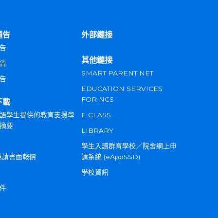
通告
外部鏈接
告
其他鏈接
告
SMART PARENT NET
告
EDUCATION SERVICES
FOR NCS
下載
語學生提供的教育支援學
E CLASS
摘要
LIBRARY
學生入讀群育學校／院舍網上申
邀請書面報價
請系統 (eAppSSD)
學校資訊
件