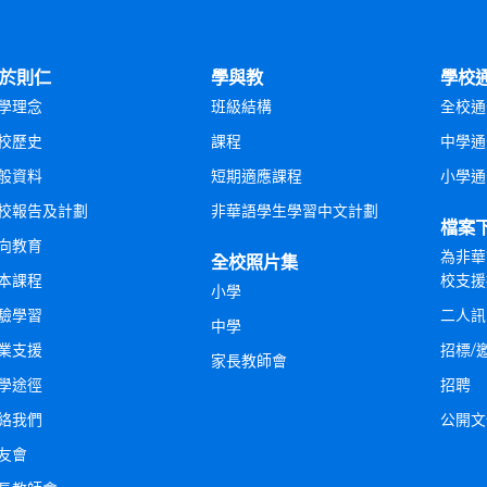
於則仁
學與教
學校
學理念
班級結構
全校通
校歷史
課程
中學通
般資料
短期適應課程
小學通
校報告及計劃
非華語學生學習中文計劃
檔案
向教育
為非華
全校照片集
本課程
校支援
小學
驗學習
二人訊
中學
業支援
招標/
家長教師會
學途徑
招聘
絡我們
公開文
友會