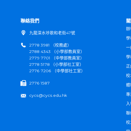
聯絡我們
關
辦
九龍深水埗歌和老街47號
學
2778 3981 （校務處）
一
2788 4343 （小學部教員室）
學
2779 7701 （中學部教員室）
2778 5178 （小學部社工室）
正
2776 7206 （中學部社工室）
校
2776 1587
體
專
cycs@cycs.edu.hk
入
聯
校