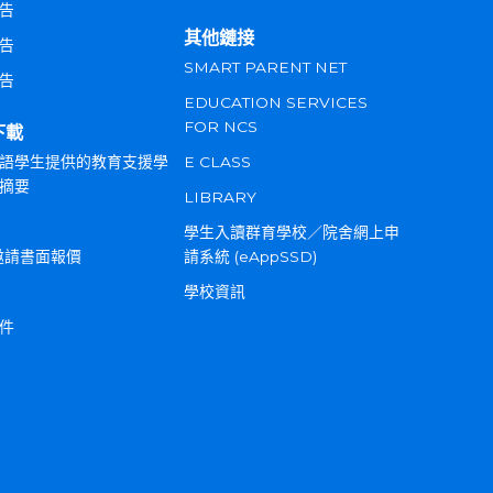
告
其他鏈接
告
SMART PARENT NET
告
EDUCATION SERVICES
FOR NCS
下載
語學生提供的教育支援學
E CLASS
摘要
LIBRARY
學生入讀群育學校／院舍網上申
邀請書面報價
請系統 (eAppSSD)
學校資訊
件