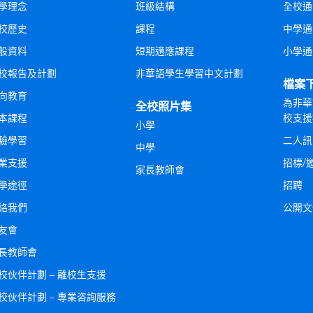
學理念
班級結構
全校通
校歷史
課程
中學通
般資料
短期適應課程
小學通
校報告及計劃
非華語學生學習中文計劃
檔案
向教育
為非華
全校照片集
本課程
校支援
小學
驗學習
二人訊
中學
業支援
招標/
家長教師會
學途徑
招聘
絡我們
公開文
友會
長教師會
校伙伴計劃 – 離校生支援
校伙伴計劃 – 專業咨詢服務