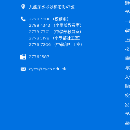
辦
九龍深水埗歌和老街47號
學
2778 3981 （校務處）
一
2788 4343 （小學部教員室）
學
2779 7701 （中學部教員室）
2778 5178 （小學部社工室）
正
2776 7206 （中學部社工室）
校
2776 1587
體
專
cycs@cycs.edu.hk
入
聯
校
家
學
學