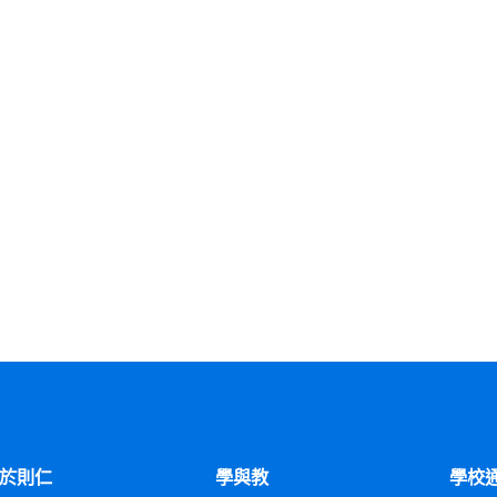
於則仁
學與教
學校