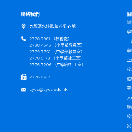
聯絡我們
關
辦
九龍深水埗歌和老街47號
學
2778 3981 （校務處）
一
2788 4343 （小學部教員室）
學
2779 7701 （中學部教員室）
2778 5178 （小學部社工室）
正
2776 7206 （中學部社工室）
校
2776 1587
體
專
cycs@cycs.edu.hk
入
聯
校
家