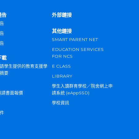
通告
外部鏈接
告
其他鏈接
告
SMART PARENT NET
告
EDUCATION SERVICES
FOR NCS
下載
語學生提供的教育支援學
E CLASS
摘要
LIBRARY
學生入讀群育學校／院舍網上申
邀請書面報價
請系統 (eAppSSD)
學校資訊
件