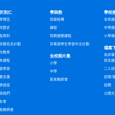
於則仁
學與教
學校
學理念
班級結構
全校通
校歷史
課程
中學通
般資料
短期適應課程
小學通
校報告及計劃
非華語學生學習中文計劃
檔案
向教育
為非華
全校照片集
本課程
校支援
小學
驗學習
二人訊
中學
業支援
招標/
家長教師會
學途徑
招聘
絡我們
公開文
友會
長教師會