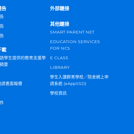
通告
外部鏈接
告
其他鏈接
告
SMART PARENT NET
告
EDUCATION SERVICES
FOR NCS
下載
語學生提供的教育支援學
E CLASS
摘要
LIBRARY
學生入讀群育學校／院舍網上申
邀請書面報價
請系統 (eAppSSD)
學校資訊
件