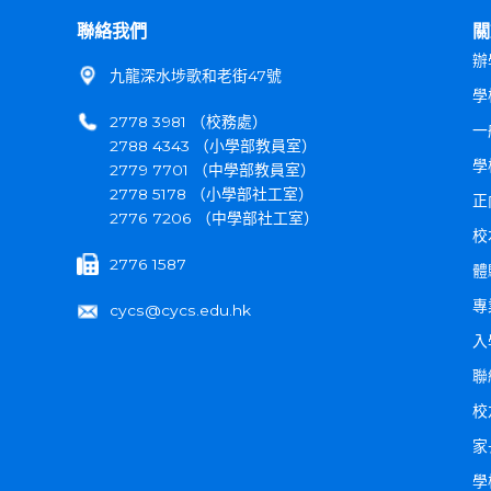
聯絡我們
關
辦
九龍深水埗歌和老街47號
學
2778 3981 （校務處）
一
2788 4343 （小學部教員室）
學
2779 7701 （中學部教員室）
2778 5178 （小學部社工室）
正
2776 7206 （中學部社工室）
校
2776 1587
體
專
cycs@cycs.edu.hk
入
聯
校
家
學