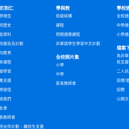
於則仁
學與教
學校
學理念
班級結構
全校通
校歷史
課程
中學通
般資料
短期適應課程
小學通
校報告及計劃
非華語學生學習中文計劃
檔案
向教育
為非華
全校照片集
本課程
校支援
小學
驗學習
二人訊
中學
業支援
招標/
家長教師會
學途徑
招聘
絡我們
公開文
友會
長教師會
校伙伴計劃 – 離校生支援