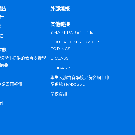
通告
外部鏈接
告
其他鏈接
告
SMART PARENT NET
告
EDUCATION SERVICES
FOR NCS
下載
語學生提供的教育支援學
E CLASS
摘要
LIBRARY
學生入讀群育學校／院舍網上申
邀請書面報價
請系統 (eAppSSD)
學校資訊
件