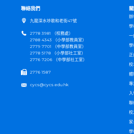
聯絡我們
關
辦
九龍深水埗歌和老街47號
學
2778 3981 （校務處）
一
2788 4343 （小學部教員室）
學
2779 7701 （中學部教員室）
2778 5178 （小學部社工室）
正
2776 7206 （中學部社工室）
校
2776 1587
體
專
cycs@cycs.edu.hk
入
聯
校
家
學