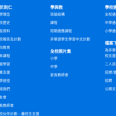
於則仁
學與教
學校
學理念
班級結構
全校通
校歷史
課程
中學通
般資料
短期適應課程
小學通
校報告及計劃
非華語學生學習中文計劃
檔案
向教育
為非華
全校照片集
本課程
校支援
小學
驗學習
二人訊
中學
業支援
招標/
家長教師會
學途徑
招聘
絡我們
公開文
友會
長教師會
校伙伴計劃 – 離校生支援