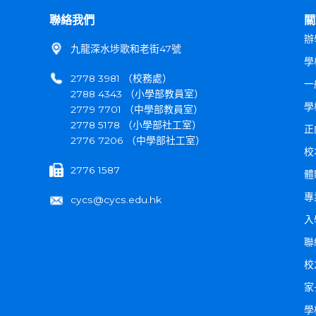
聯絡我們
關
辦
九龍深水埗歌和老街47號
學
2778 3981 （校務處）
一
2788 4343 （小學部教員室）
學
2779 7701 （中學部教員室）
2778 5178 （小學部社工室）
正
2776 7206 （中學部社工室）
校
2776 1587
體
專
cycs@cycs.edu.hk
入
聯
校
家
學