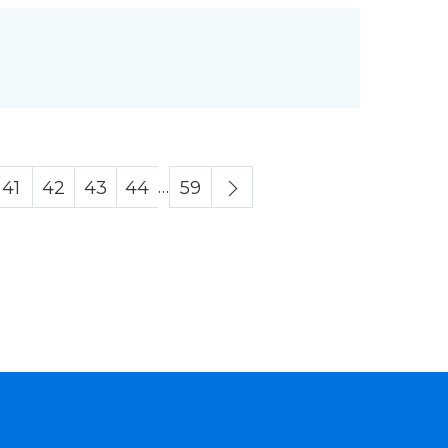
…
41
42
43
44
59