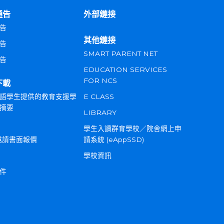
通告
外部鏈接
告
其他鏈接
告
SMART PARENT NET
告
EDUCATION SERVICES
FOR NCS
下載
語學生提供的教育支援學
E CLASS
摘要
LIBRARY
學生入讀群育學校／院舍網上申
邀請書面報價
請系統 (eAppSSD)
學校資訊
件