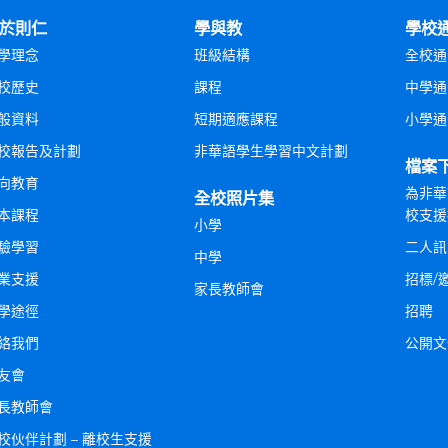
於則仁
學與教
學校
學理念
班級結構
全校通
校歷史
課程
中學通
般資料
短期適應課程
小學通
校報告及計劃
非華語學生學習中文計劃
檔案
向教育
為非華
全校照片集
本課程
校支援
小學
驗學習
二人訊
中學
業支援
招標/
家長教師會
學途徑
招聘
絡我們
公開文
友會
長教師會
校伙伴計劃 – 離校生支援