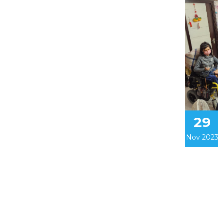
29
Nov 202