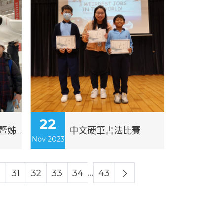
22
北京首都歷史文化暨姊妹學校交流團
中文硬筆書法比賽
Nov 2023
…
0
31
32
33
34
43