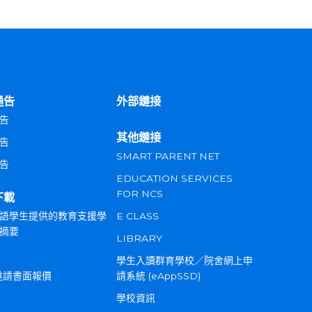
通告
外部鏈接
告
其他鏈接
告
SMART PARENT NET
告
EDUCATION SERVICES
FOR NCS
下載
語學生提供的教育支援學
E CLASS
摘要
LIBRARY
學生入讀群育學校／院舍網上申
邀請書面報價
請系統 (eAppSSD)
學校資訊