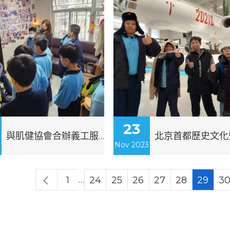
23
與肌健協會合辦義工服務
3
Nov 2023
…
1
24
25
26
27
28
29
3