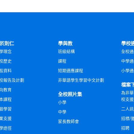
於則仁
學與教
學校
學理念
班級結構
全校通
校歷史
課程
中學通
般資料
短期適應課程
小學通
校報告及計劃
非華語學生學習中文計劃
檔案
向教育
為非華
全校照片集
本課程
校支援
小學
驗學習
二人訊
中學
業支援
招標/
家長教師會
學途徑
招聘