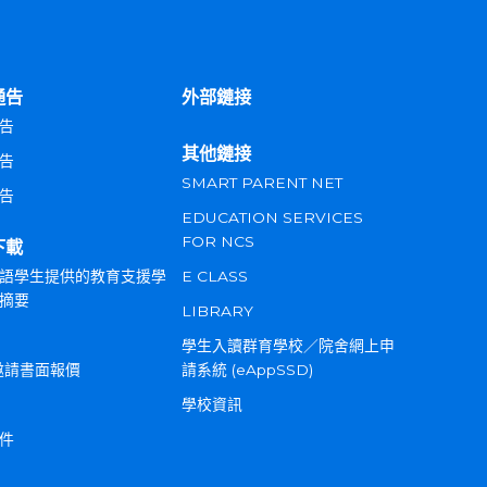
通告
外部鏈接
告
其他鏈接
告
SMART PARENT NET
告
EDUCATION SERVICES
FOR NCS
下載
語學生提供的教育支援學
E CLASS
摘要
LIBRARY
學生入讀群育學校／院舍網上申
邀請書面報價
請系統 (eAppSSD)
學校資訊
件