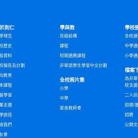
於則仁
學與教
學校
學理念
班級結構
全校通
校歷史
課程
中學通
般資料
短期適應課程
小學通
校報告及計劃
非華語學生學習中文計劃
檔案
向教育
為非華
全校照片集
本課程
校支援
小學
驗學習
二人訊
中學
業支援
招標/
家長教師會
學途徑
招聘
絡我們
公開文
友會