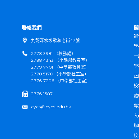
聯絡我們
關
辦
九龍深水埗歌和老街47號
學
2778 3981 （校務處）
一
2788 4343 （小學部教員室）
學
2779 7701 （中學部教員室）
2778 5178 （小學部社工室）
正
2776 7206 （中學部社工室）
校
2776 1587
體
專
cycs@cycs.edu.hk
入
聯
校