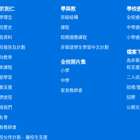
於則仁
學與教
學校
學理念
班級結構
全校通
校歷史
課程
中學通
般資料
短期適應課程
小學通
校報告及計劃
非華語學生學習中文計劃
檔案
向教育
為非華
全校照片集
本課程
校支援
小學
驗學習
二人訊
中學
業支援
招標/
家長教師會
學途徑
招聘
絡我們
公開文
友會
長教師會
校伙伴計劃 – 離校生支援