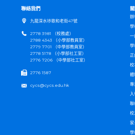
聯絡我們
關
辦
九龍深水埗歌和老街47號
學
2778 3981 （校務處）
一
2788 4343 （小學部教員室）
學
2779 7701 （中學部教員室）
2778 5178 （小學部社工室）
正
2776 7206 （中學部社工室）
校
2776 1587
體
專
cycs@cycs.edu.hk
入
聯
校
家
學