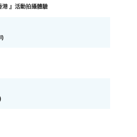
連繫香港 』活動拍攝體驗
)
)