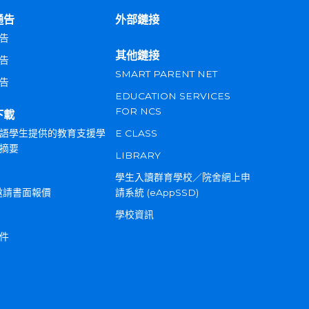
通告
外部鏈接
告
其他鏈接
告
SMART PARENT NET
告
EDUCATION SERVICES
FOR NCS
下載
語學生提供的教育支援學
E CLASS
摘要
LIBRARY
學生入讀群育學校／院舍網上申
邀請書面報價
請系統 (eAppSSD)
學校資訊
件