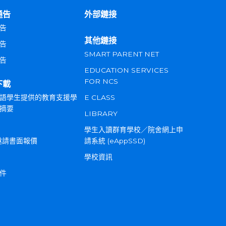
通告
外部鏈接
告
其他鏈接
告
SMART PARENT NET
告
EDUCATION SERVICES
FOR NCS
下載
語學生提供的教育支援學
E CLASS
摘要
LIBRARY
學生入讀群育學校／院舍網上申
邀請書面報價
請系統 (eAppSSD)
學校資訊
件