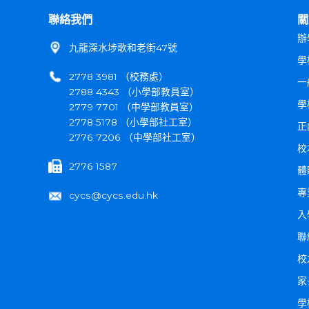
聯絡我們
關
辦
九龍深水埗歌和老街47號
學
2778 3981 （校務處）
一
2788 4343 （小學部教員室）
學
2779 7701 （中學部教員室）
2778 5178 （小學部社工室）
正
2776 7206 （中學部社工室）
校
2776 1587
體
專
cycs@cycs.edu.hk
入
聯
校
家
學