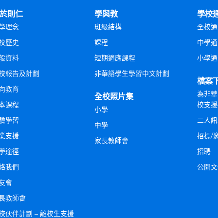
於則仁
學與教
學校
學理念
班級結構
全校通
校歷史
課程
中學通
般資料
短期適應課程
小學通
校報告及計劃
非華語學生學習中文計劃
檔案
向教育
為非華
全校照片集
本課程
校支援
小學
驗學習
二人訊
中學
業支援
招標/
家長教師會
學途徑
招聘
絡我們
公開文
友會
長教師會
校伙伴計劃 – 離校生支援