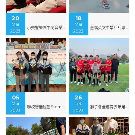
20
18
Mar
Mar
小交響樂團午間音樂會
惠僑英文中學乒乓球比賽
2023
2023
05
26
Mar
Feb
聯校智能運動Stem大賽頒獎禮
獅子會全港青少年足球比賽
2023
2023